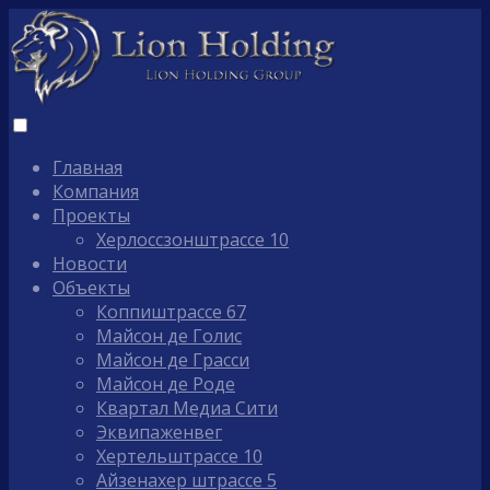
Главная
Компания
Проекты
Херлоссзонштрассе 10
Новости
Oбъекты
Коппиштрассе 67
Майсон де Голис
Майсон де Грасси
Майсон де Роде
Квартал Медиа Сити
Эквипаженвег
Хертельштрассе 10
Айзенахер штрассе 5