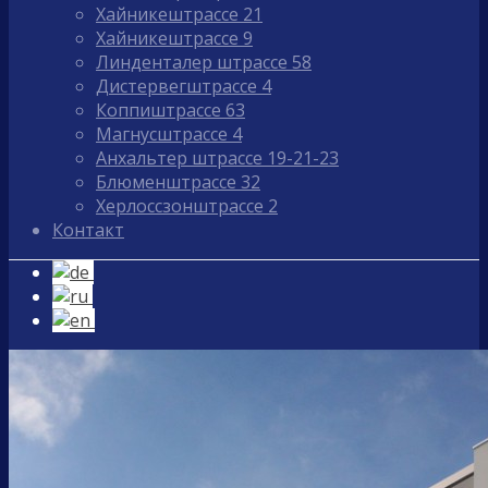
Хайникештрассе 21
Хайникештрассе 9
Линденталер штрассе 58
Дистервегштрассе 4
Коппиштрассе 63
Магнусштрассе 4
Анхальтер штрассе 19-21-23
Блюменштрассе 32
Херлоссзонштрассе 2
Контакт