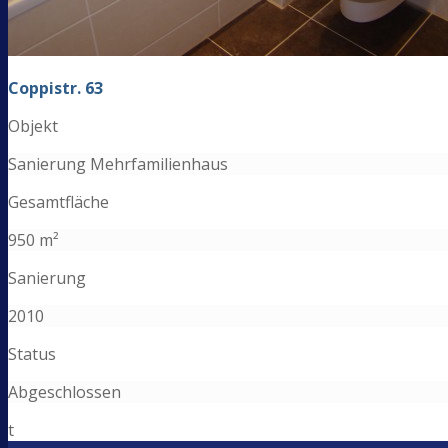
Coppistr. 63
Objekt
Sanierung Mehrfamilienhaus
Gesamtfläche
950 m²
Sanierung
2010
Status
Abgeschlossen
t